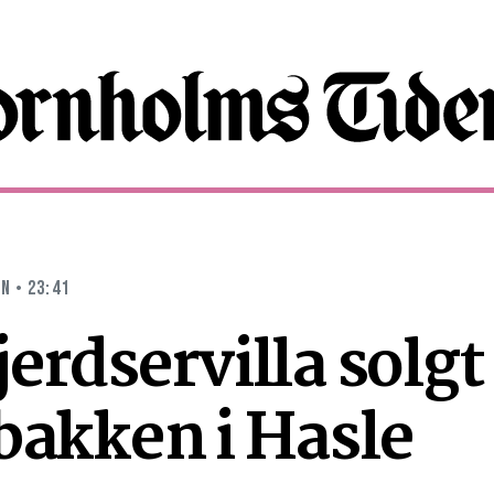
UN • 23:41
erdservilla solgt
bakken i Hasle