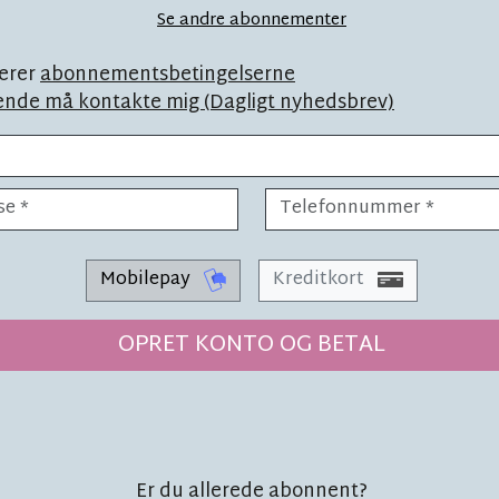
et båret'
Se andre abonnementer
erer
abonnementsbetingelserne
ende må kontakte mig (Dagligt nyhedsbrev)
LEDER
LÆSETID 2 MIN.
r for
To streger
Mobilepay
Kreditkort
virker
OPRET KONTO OG BETAL
Er du allerede abonnent?