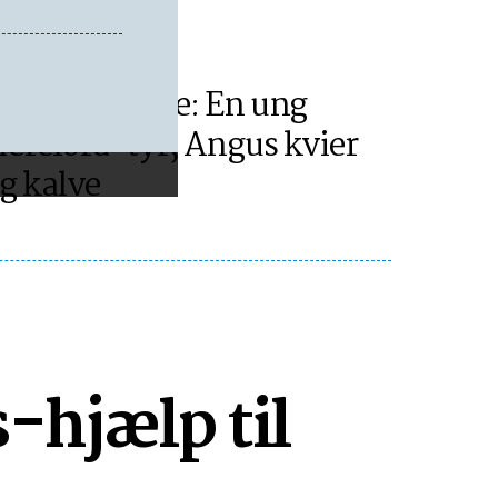
ORNHOLM
agens billede: En ung
ereford-tyr, Angus kvier
g kalve
-hjælp til