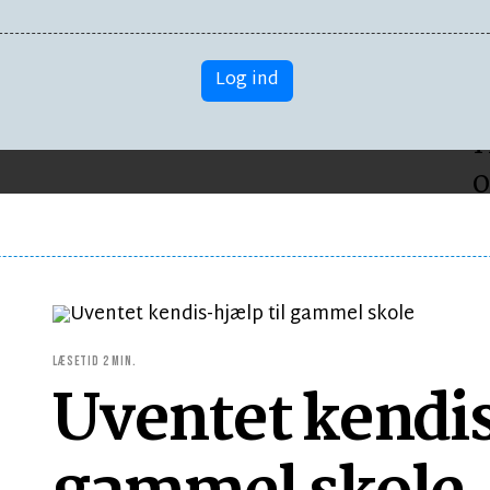
BORNHOLM
B
Log ind
Solen dominerer
D
H
o
LÆSETID 2 MIN.
Uventet kendis