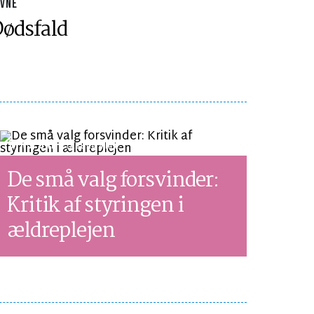
AVNE
ødsfald
SYNSPUNKT
LÆSETID 4 MIN.
De små valg forsvinder:
Kritik af styringen i
ældreplejen