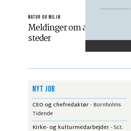
NATUR OG MILJØ
Meldinger om alger flere
steder
NYT JOB
CEO og chefredaktør
- Bornholms
Tidende
Kirke- og kulturmedarbejder
- Sct.