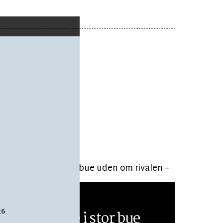
EKSKLUSIV
LÆSETID 19 MIN.
26
Han cyklede i stor bue