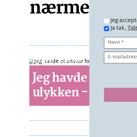
nærmest blev
Jeg accept
Ja tak,
Tid
SYNSPUNKT
LÆSETID 1 MIN.
Jeg havde et ansva
ulykken - men!