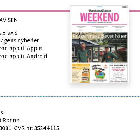
AVISEN
 e-avis
l dagens nyheder
ad app til Apple
ad app til Android
s.
0 Rønne.
081. CVR nr: 35244115