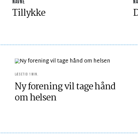
NAVNE
N
Tillykke
D
LÆSETID 1 MIN.
Ny forening vil tage hånd
om helsen