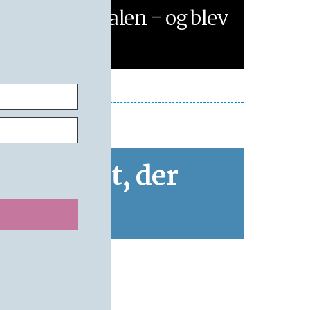
uden om rivalen – og blev
øens bedste
 under det, der