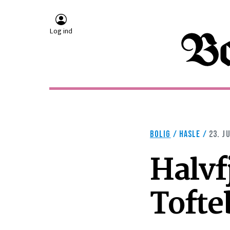
Log ind
BOLIG
/
HASLE
/
23. J
Halvfj
Tofte