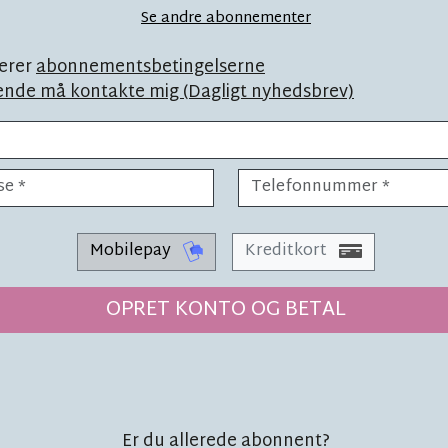
et båret'
Se andre abonnementer
erer
abonnementsbetingelserne
ende må kontakte mig (Dagligt nyhedsbrev)
SYNSPUNKT
LÆSETID 3 MIN.
r for
Sådan sikr
Mobilepay
Kreditkort
kirke
OPRET KONTO OG BETAL
Er du allerede abonnent?