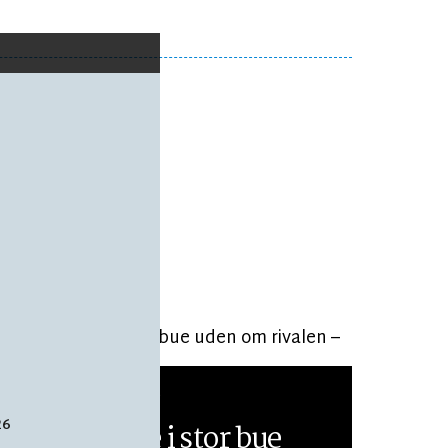
EKSKLUSIV
LÆSETID 19 MIN.
26
Han cyklede i stor bue