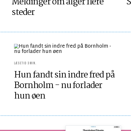
Meldinger om alger flere
S
steder
LÆSETID 3 MIN.
Hun fandt sin indre fred på
Bornholm - nu forlader
hun øen