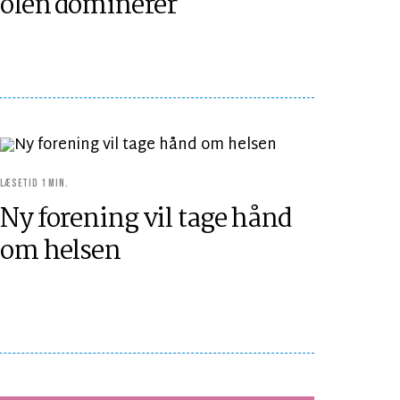
olen dominerer
LÆSETID 1 MIN.
Ny forening vil tage hånd
om helsen