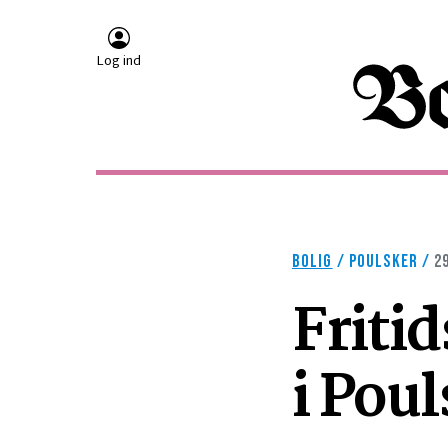
Log ind
BOLIG
/
POULSKER
/
2
Friti
i Poul