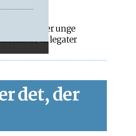
RHVERV
ond efterlyser unge
andidater til legater
er det, der