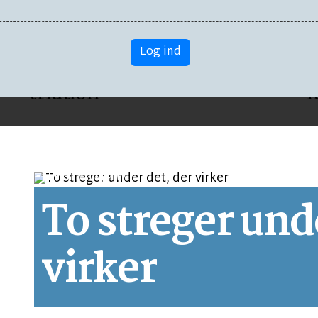
SPORT
E
Log ind
Alger spændte ben for
F
triatlon
k
LEDER
LÆSETID 2 MIN.
To streger und
virker