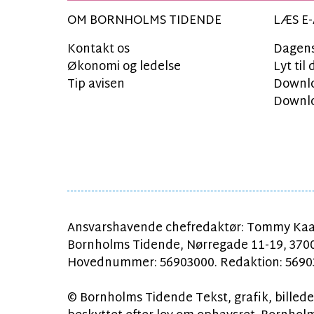
OM BORNHOLMS TIDENDE
LÆS E-
Kontakt os
Dagens
Økonomi og ledelse
Lyt ti
Tip avisen
Downlo
Downlo
Ansvarshavende chefredaktør: Tommy Kaa
Bornholms Tidende, Nørregade 11-19, 370
Hovednummer: 56903000. Redaktion: 56903
© Bornholms Tidende Tekst, grafik, billeder