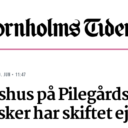
9. JUN • 11:47
dshus på Pilegård
sker har skiftet e