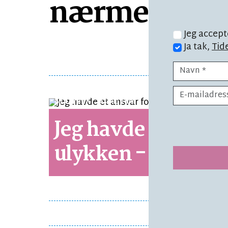
nærmest blev
Jeg accept
Ja tak,
Tid
SYNSPUNKT
LÆSETID 1 MIN.
Jeg havde et ansva
ulykken - men!