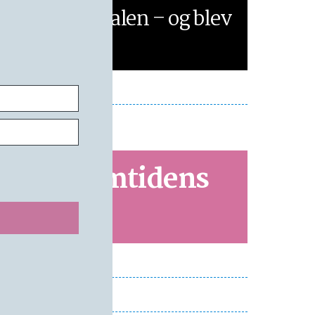
uden om rivalen – og blev
øens bedste
er vi fremtidens