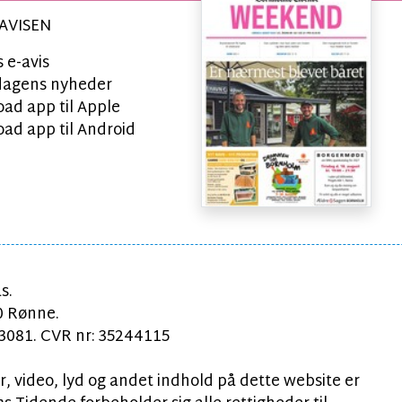
AVISEN
 e-avis
l dagens nyheder
ad app til Apple
ad app til Android
s.
0 Rønne.
081. CVR nr: 35244115
, video, lyd og andet indhold på dette website er