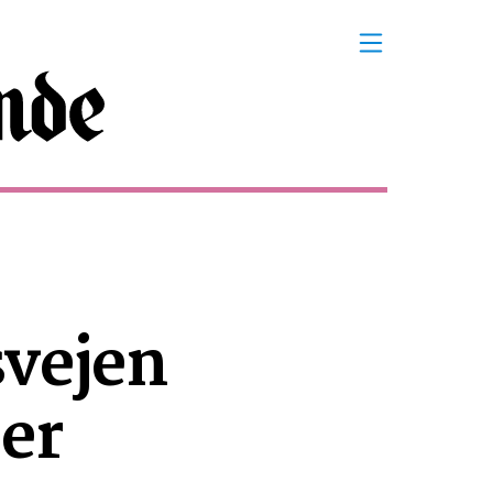
svejen
jer