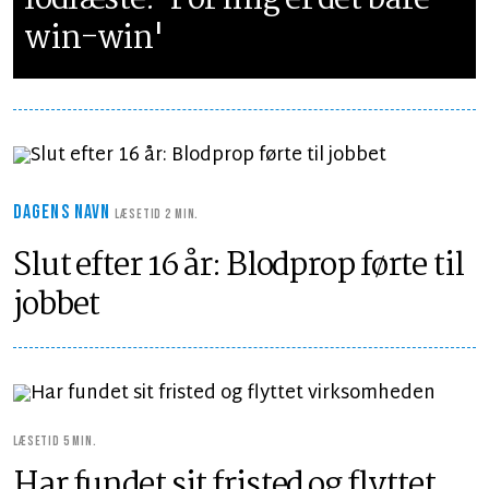
fodfæste: 'For mig er det bare
win-win'
DAGENS NAVN
LÆSETID 2 MIN.
Slut efter 16 år: Blodprop førte til
jobbet
LÆSETID 5 MIN.
Har fundet sit fristed og flyttet