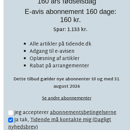
160 års fødselsdag
E-avis abonnement 160 dage:
160 kr.
Spar: 1.133 kr.
LÆSETID 6 MIN.
Alle artikler på tidende.dk
Lars Nordahl råber op:
Adgang til e-avisen
Oplæsning af artikler
De skal stå på mål for
Rabat på arrangementer
det
Dette tilbud gælder nye abonnenter til og med 31.
august 2026
Se andre abonnementer
Jeg accepterer
abonnementsbetingelserne
Ja tak,
Tidende må kontakte mig (Dagligt
nyhedsbrev)