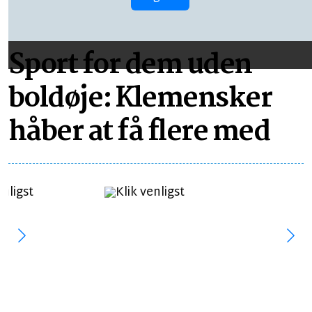
LÆSETID 4 MIN.
Sport for dem uden
boldøje: Klemensker
håber at få flere med