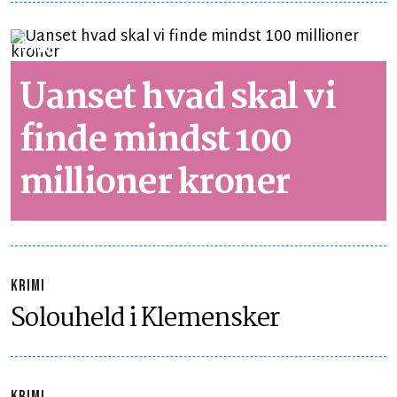
SYNSPUNKT
LÆSETID 2 MIN.
Uanset hvad skal vi
finde mindst 100
millioner kroner
KRIMI
Solouheld i Klemensker
KRIMI