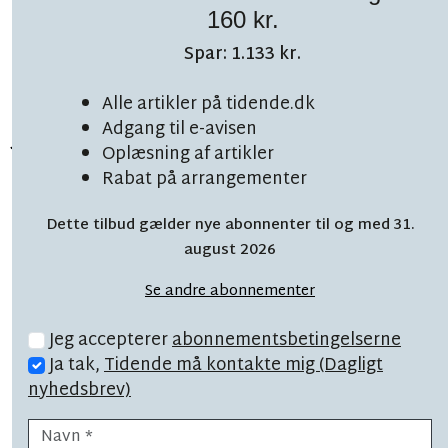
160 kr.
Spar: 1.133 kr.
LÆSETID 2 MIN.
Alle artikler på tidende.dk
Jensen når igen nye
Adgang til e-avisen
Oplæsning af artikler
rekorder
Rabat på arrangementer
Dette tilbud gælder nye abonnenter til og med 31.
august 2026
Se andre abonnementer
Jeg accepterer
abonnementsbetingelserne
Ja tak,
Tidende må kontakte mig (Dagligt
nyhedsbrev)
TOPNYHED
LÆSETID 7 MIN.
Der var krise: Sådan vendte