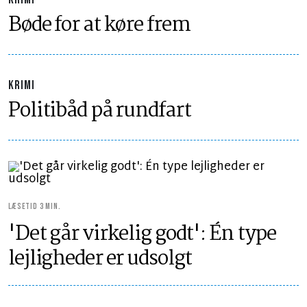
Bøde for at køre frem
KRIMI
Politibåd på rundfart
LÆSETID 3 MIN.
'Det går virkelig godt': Én type
lejligheder er udsolgt