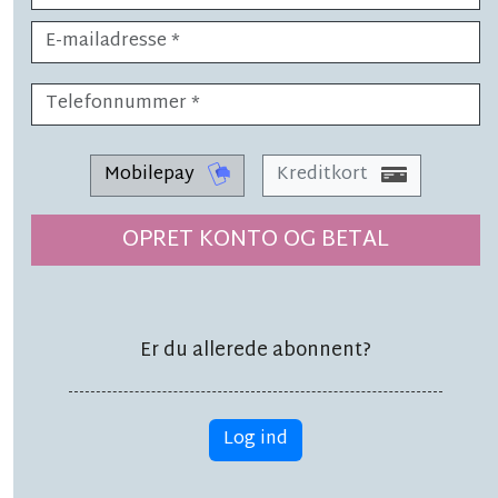
Rikke bøtten på hospitalet
Mobilepay
Kreditkort
LÆSETID 2 MIN.
Brandvæsnet fik hjælp
OPRET KONTO OG BETAL
udefra: 'Det er
fantastisk'
Er du allerede abonnent?
Log ind
LÆSETID 4 MIN.