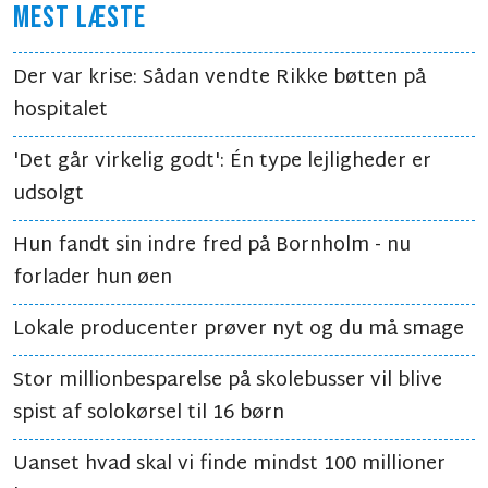
MEST LÆSTE
Der var krise: Sådan vendte Rikke bøtten på
hospitalet
'Det går virkelig godt': Én type lejligheder er
udsolgt
Hun fandt sin indre fred på Bornholm - nu
forlader hun øen
Lokale producenter prøver nyt og du må smage
Stor millionbesparelse på skolebusser vil blive
spist af solokørsel til 16 børn
Uanset hvad skal vi finde mindst 100 millioner