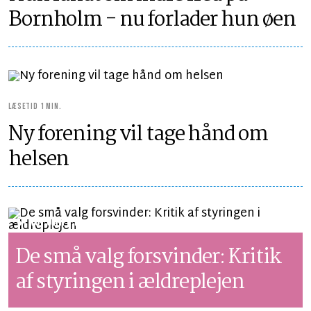
Bornholm - nu forlader hun øen
LÆSETID 1 MIN.
Ny forening vil tage hånd om
helsen
SYNSPUNKT
LÆSETID 4 MIN.
De små valg forsvinder: Kritik
af styringen i ældreplejen