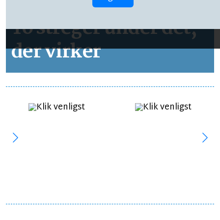
LEDER
LÆSETID 2 MIN.
To streger under det,
der virker