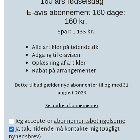
160 års fødselsdag
E-avis abonnement 160 dage:
160 kr.
Spar: 1.133 kr.
TOPNYHED
LÆSETID 6 MIN.
Alle artikler på tidende.dk
Adgang til e-avisen
Overvældende start:
Oplæsning af artikler
'Vi er nærmest blevet
Rabat på arrangementer
båret'
Dette tilbud gælder nye abonnenter til og med 31.
august 2026
Se andre abonnementer
Jeg accepterer
abonnementsbetingelserne
Ja tak,
Tidende må kontakte mig (Dagligt
nyhedsbrev)