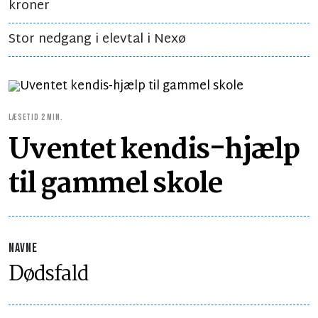
kroner
Stor nedgang i elevtal i Nexø
LÆSETID 2 MIN.
Uventet kendis-hjælp
til gammel skole
NAVNE
Dødsfald