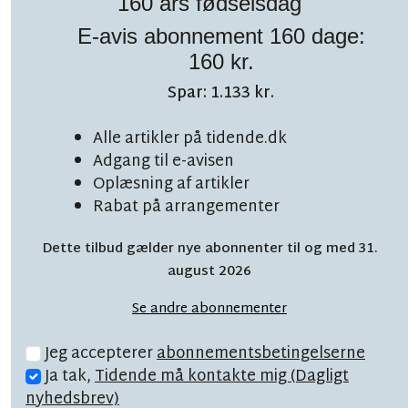
160 års fødselsdag
E-avis abonnement 160 dage:
160 kr.
Spar: 1.133 kr.
TOPNYHED
LÆSETID 6 MIN.
Alle artikler på tidende.dk
Adgang til e-avisen
Overvældende start:
Oplæsning af artikler
'Vi er nærmest blevet
Rabat på arrangementer
båret'
Dette tilbud gælder nye abonnenter til og med 31.
august 2026
Se andre abonnementer
Jeg accepterer
abonnementsbetingelserne
Ja tak,
Tidende må kontakte mig (Dagligt
nyhedsbrev)