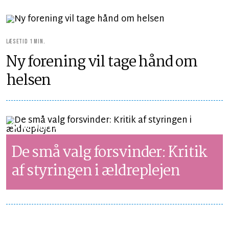
LÆSETID 1 MIN.
Ny forening vil tage hånd om
helsen
SYNSPUNKT
LÆSETID 4 MIN.
De små valg forsvinder: Kritik
af styringen i ældreplejen