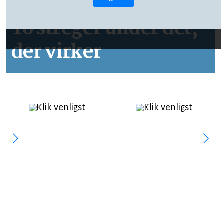
LEDER
LÆSETID 2 MIN.
To streger under det,
der virker