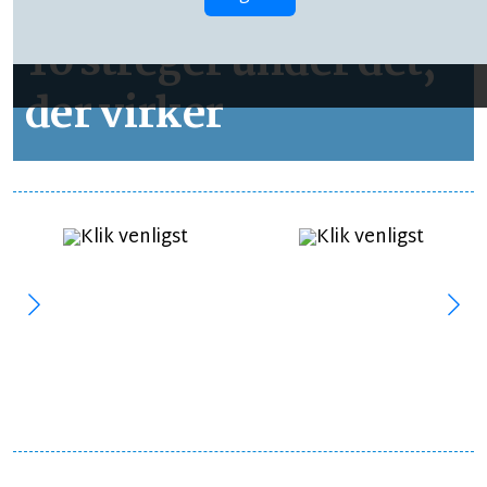
LEDER
LÆSETID 2 MIN.
To streger under det,
der virker