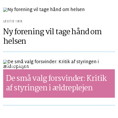
LÆSETID 1 MIN.
Ny forening vil tage hånd om
helsen
SYNSPUNKT
LÆSETID 4 MIN.
De små valg forsvinder: Kritik
af styringen i ældreplejen