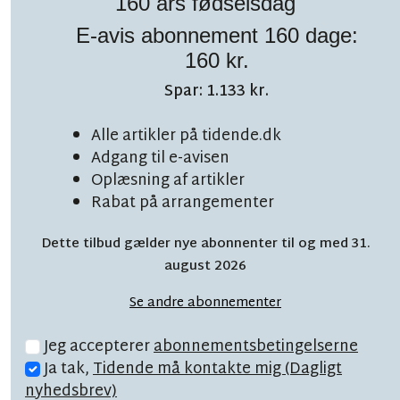
160 års fødselsdag
E-avis abonnement 160 dage:
160 kr.
Spar: 1.133 kr.
TOPNYHED
LÆSETID 6 MIN.
Alle artikler på tidende.dk
Adgang til e-avisen
Overvældende start:
Oplæsning af artikler
'Vi er nærmest blevet
Rabat på arrangementer
båret'
Dette tilbud gælder nye abonnenter til og med 31.
august 2026
Se andre abonnementer
Jeg accepterer
abonnementsbetingelserne
Ja tak,
Tidende må kontakte mig (Dagligt
nyhedsbrev)