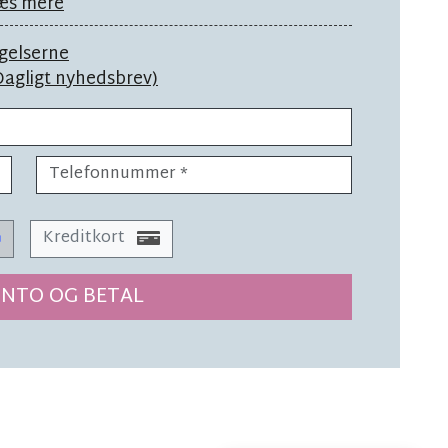
æs mere
gelserne
Dagligt nyhedsbrev)
Kreditkort
NTO OG BETAL