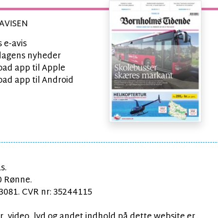
AVISEN
 e-avis
l dagens nyheder
ad app til Apple
ad app til Android
s.
0 Rønne.
081. CVR nr: 35244115
, video, lyd og andet indhold på dette website er