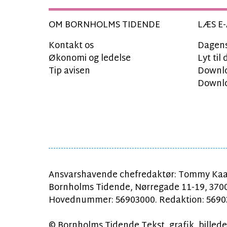
OM BORNHOLMS TIDENDE
LÆS E-
Kontakt os
Dagens
Økonomi og ledelse
Lyt ti
Tip avisen
Downlo
Downlo
Ansvarshavende chefredaktør: Tommy Kaa
Bornholms Tidende, Nørregade 11-19, 370
Hovednummer: 56903000. Redaktion: 56903
© Bornholms Tidende Tekst, grafik, billeder