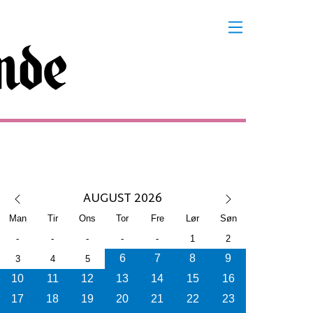
AUGUST 2026
Man
Tir
Ons
Tor
Fre
Lør
Søn
-
-
-
-
-
1
2
6
7
8
9
3
4
5
10
11
12
13
14
15
16
17
18
19
20
21
22
23