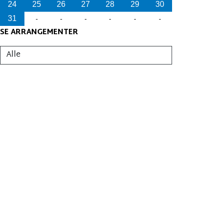
24
25
26
27
28
29
30
31
-
-
-
-
-
-
SE ARRANGEMENTER