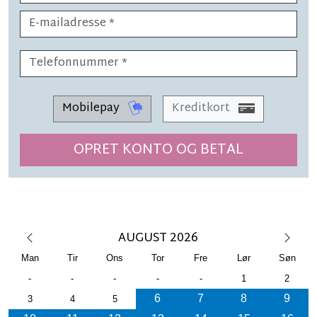
Mobilepay
Kreditkort
OPRET KONTO OG BETAL
AUGUST 2026
Man
Tir
Ons
Tor
Fre
Lør
Søn
-
-
-
-
-
1
2
6
7
8
9
3
4
5